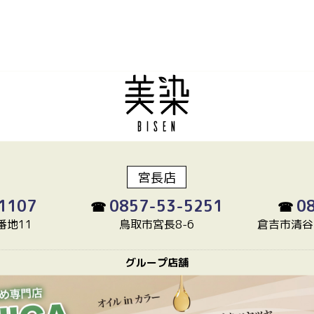
宮長店
1107
0857-53-5251
0
☎
☎
番地11
鳥取市宮長8-6
倉吉市清谷
グループ店舗