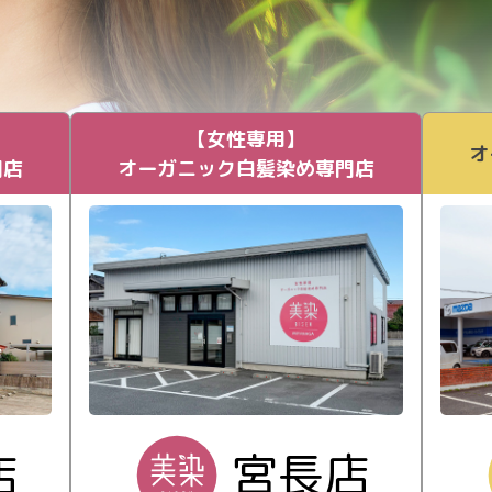
【女性専用】
オ
門店
オーガニック白髪染め専門店
店
宮長店