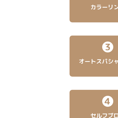
カラーリ
❸
オートスパ
シ
❹
セルフブ