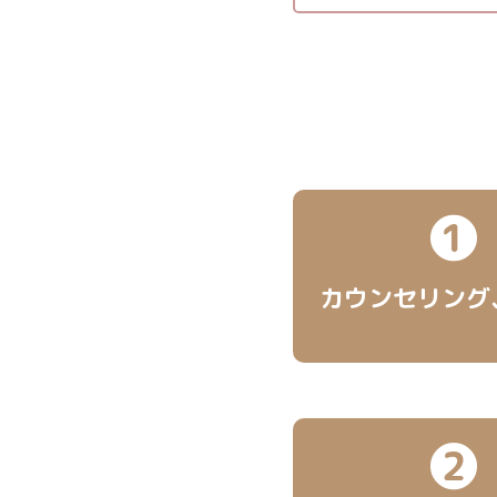
❶
カウンセリング
❷