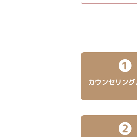
❶
カウンセリング
❷