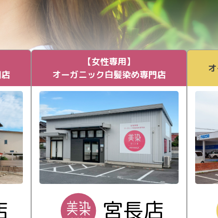
【女性専用】
オ
門店
オーガニック白髪染め専門店
店
宮長店