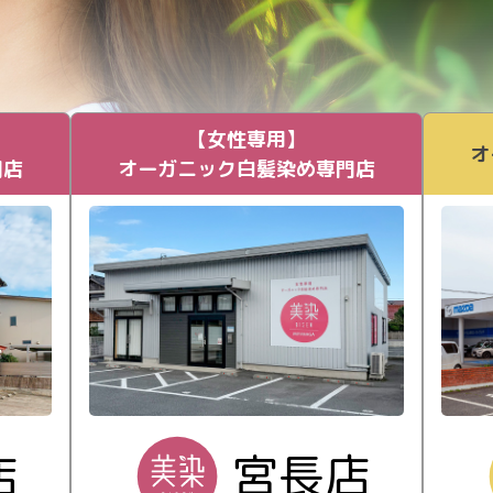
【女性専用】
オ
門店
オーガニック白髪染め専門店
店
宮長店