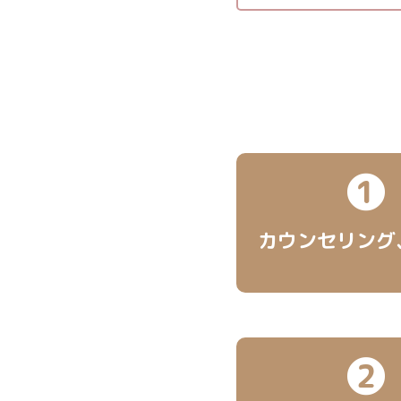
❶
カウンセリング
❷