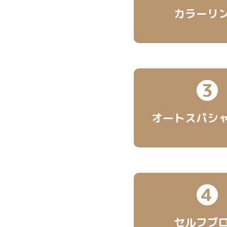
カラーリ
❸
オートスパ
シ
❹
セルフブ