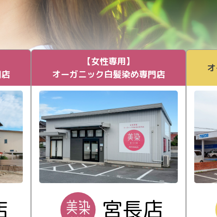
【女性専用】
オ
門店
オーガニック白髪染め専門店
店
宮長店