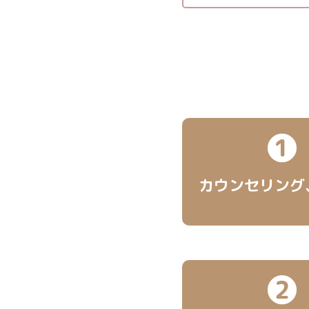
❶
カウンセリング
❷