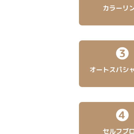
カラーリ
❸
オートスパ
シ
❹
セルフブ